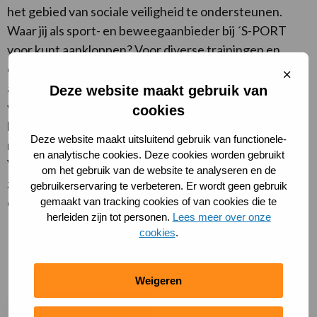
het gebied van sociale veiligheid te ondersteunen.
Waar jij als sport- en beweegaanbieder bij ´S-PORT
voor kunt aankloppen? Voor diverse trainingen en
cursussen. Vrijwilligers kunnen bij ons gratis een VOG
Sluit
cooki
aanvragen en een opleiding volgen tot
Deze website maakt gebruik van
vertrouwenscontactpersoon. Trainers kunnen
cookies
bijvoorbeeld bijgeschoold worden over hoe zij om
Deze website maakt uitsluitend gebruik van functionele-
moeten gaan met pubers en andere minderjarigen.
en analytische cookies. Deze cookies worden gebruikt
Verder helpen we je beleid op sociale veiligheid uit te
om het gebruik van de website te analyseren en de
zetten en helpen we je met de communicatie binnen je
gebruikerservaring te verbeteren. Er wordt geen gebruik
club over het thema.
gemaakt van tracking cookies of van cookies die te
herleiden zijn tot personen.
Lees meer over onze
cookies
.
Meer informatie?
Weigeren