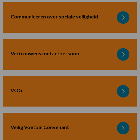
Sociale
veiligheidsbeleid
Communiceren over sociale veiligheid
Lees
meer
over
Sociale
veiligheidscommunicatie
Vertrouwenscontactpersoon
Lees
meer
over
Vertrouwenscontactpersoon
VOG
Lees
meer
over
VOG
Veilig Voetbal Convenant
Lees
meer