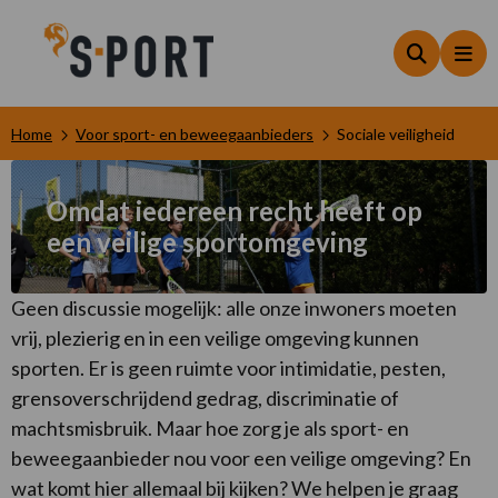
Zoeken
Me
Home
Voor sport- en beweegaanbieders
Sociale veiligheid
Omdat iedereen recht heeft op
een veilige sportomgeving
Geen discussie mogelijk: alle onze inwoners moeten
vrij, plezierig en in een veilige omgeving kunnen
sporten. Er is geen ruimte voor intimidatie, pesten,
grensoverschrijdend gedrag, discriminatie of
machtsmisbruik. Maar hoe zorg je als sport- en
beweegaanbieder nou voor een veilige omgeving? En
wat komt hier allemaal bij kijken? We helpen je graag