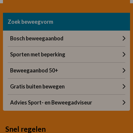
over
Veilig
Voetbal
Zoek beweegvorm
Convenant
Bosch beweegaanbod
Sporten met beperking
Beweegaanbod 50+
Gratis buiten bewegen
Advies Sport- en Beweegadviseur
Snel regelen