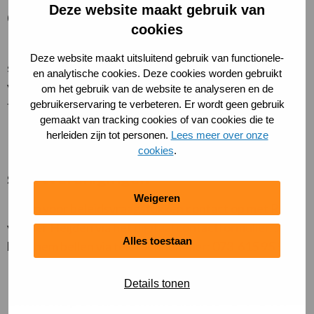
cooki
Deze website maakt gebruik van
Openluchtrecreatie en strandbaden
cookies
Neem voor vragen over openluchtrecreatie en
Deze website maakt uitsluitend gebruik van functionele-
strandbaden contact op met Nikki van Peperstraten
en analytische cookies. Deze cookies worden gebruikt
via het
digitaal contactformulier
, bellen kan via
om het gebruik van de website te analyseren en de
telefoonnummer: 06 25 39 66 28.
gebruikerservaring te verbeteren. Er wordt geen gebruik
gemaakt van tracking cookies of van cookies die te
herleiden zijn tot personen.
Lees meer over onze
cookies
.
Beleidsvraagstukken
sportverenigingen
Weigeren
Neem voor beleidsvraagstukken contact op met Ralf
van der Heijden via het
digitaal contactformulier
. Je
Alles toestaan
kunt hem bellen via telefoonnummer: 073 615 95 97.
Details tonen
Binnensportaccommodaties ´S-PORT