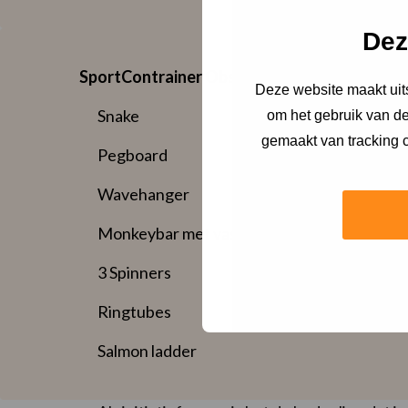
Dez
SportContrainer Obstacle/Ninja is voorzien 
Deze website maakt uits
Snake
om het gebruik van de
gemaakt van tracking c
Pegboard
Wavehanger
Monkeybar met vaste ringen
3 Spinners
Ringtubes
Salmon ladder