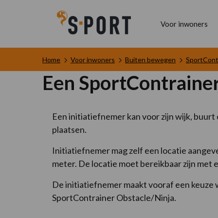
Voor inwoners
Home
Voor inwoners
Buiten bewegen
SportCont
Een SportContrainer
Een initiatiefnemer kan voor zijn wijk, buu
plaatsen.
Initiatiefnemer mag zelf een locatie aangeve
meter. De locatie moet bereikbaar zijn met 
De initiatiefnemer maakt vooraf een keuze w
SportContrainer Obstacle/Ninja.