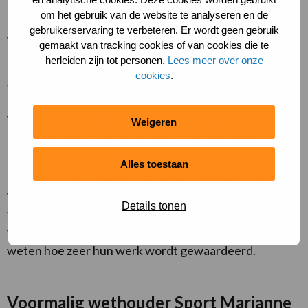
hebben,” zegt ze. “Je moet je goed voelen op de club.
om het gebruik van de website te analyseren en de
Dat is wel echt een heel belangrijk stukje waar ik aan
gebruikerservaring te verbeteren. Er wordt geen gebruik
werk.”
gemaakt van tracking cookies of van cookies die te
herleiden zijn tot personen.
Lees meer over onze
cookies
.
Vrijwilligers maken het verschil
Vrijwilligers zoals Kim zijn onmisbaar voor het succes en
Weigeren
de sfeer binnen een vereniging. Hun inzet zorgt ervoor
dat iedereen met plezier en in een veilige omgeving kan
Alles toestaan
sporten. Het is belangrijk om deze vrijwilligers te
waarderen en te ondersteunen, zodat zij hun
Details tonen
waardevolle werk kunnen blijven doen. Dus de
volgende keer dat je een vrijwilliger ziet, laat hen
weten hoe zeer hun werk wordt gewaardeerd.
Voormalig wethouder Sport Marianne