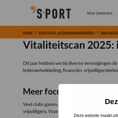
Voor inwoners
Home
Voor sport- en beweegaanbieders
Jaaroverz
Vitaliteitscan 2025:
Dit jaar hebben we bij diverse verenigingen de 
ledenontwikkeling, financiën, vrijwilligersbe
Meer focus en betere prio
Dez
Veel clubs gaven aan dat de scan hielp om prior
vrijwilligers. Voor sommige verenigingen vormd
Deze website maakt uits