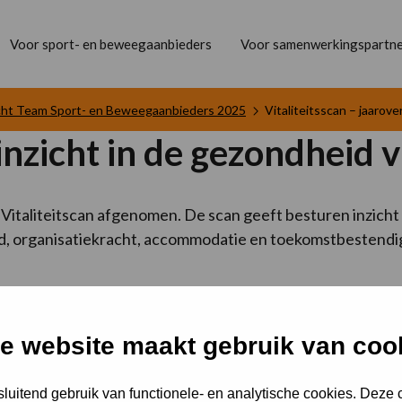
Voor sport- en beweegaanbieders
Voor samenwerkingspartne
icht Team Sport- en Beweegaanbieders 2025
Vitaliteitsscan – jaarove
 inzicht in de gezondheid 
Vitaliteitscan afgenomen. De scan geeft besturen inzicht in
leid, organisatiekracht, accommodatie en toekomstbestendi
riteiten
e website maakt gebruik van coo
iteiten te stellen, focus aan te brengen en gerichter in ge
e dit zelfs het startpunt voor nieuwe plannen of modernis
luitend gebruik van functionele- en analytische cookies. Deze