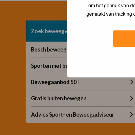
om het gebruik van de
gemaakt van tracking c
Zoek beweegvorm
Bosch beweegaanbod
Sporten met beperking
Beweegaanbod 50+
Gratis buiten bewegen
Advies Sport- en Beweegadviseur