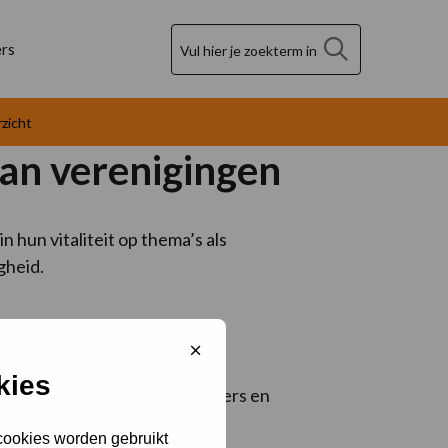
Zoek
rs
rzicht
van verenigingen
 hun vitaliteit op thema’s als
gheid.
Sluit
cookiebanner
kies
sprek te gaan met leden, trainers en
ering van beleid.
 cookies worden gebruikt