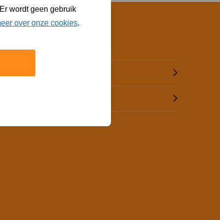
 Er wordt geen gebruik
eer over onze cookies
.
Contact
Bel (073) 615 51 55
Mail ons