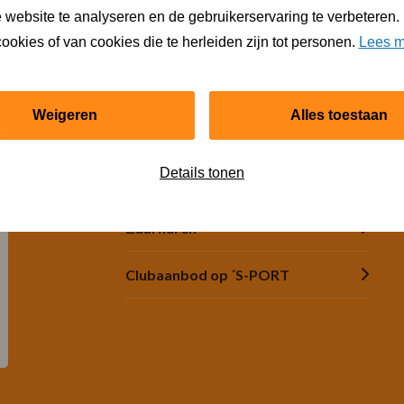
 website te analyseren en de gebruikerservaring te verbeteren.
ookies of van cookies die te herleiden zijn tot personen.
Lees m
Snel regelen
Weigeren
Alles toestaan
Financiële hulp
Details tonen
Jeugdsportsubsidie
Zaal huren
Clubaanbod op ´S-PORT