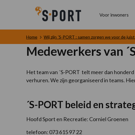
Voor inwoners
Home
Wij zijn ´S-PORT : samen zorgen we voor de jui
Medewerkers van ´
Het team van ´S-PORT telt meer dan honderd m
verhuren. We zijn georganiseerd in teams. Hie
´S-PORT beleid en strate
Hoofd Sport en Recreatie: Corniel Groenen
telefoon: 073 615 97 22