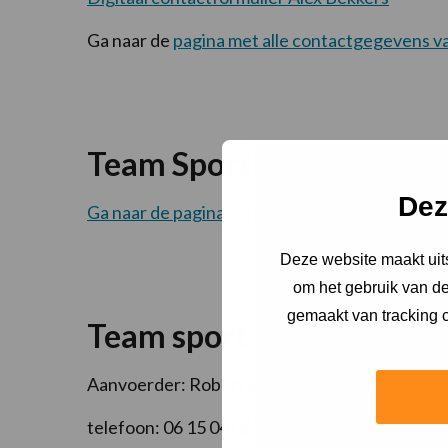
Ga naar de
pagina met alle contactgegevens v
Team Sport- en Beweegad
Dez
Ga naar de pagina met alle contactgegevens v
Deze website maakt uits
om het gebruik van de
gemaakt van tracking c
Team sport- en beweega
Aanvoerder: Robert Barclay
telefoon: 06 15 04 02 70