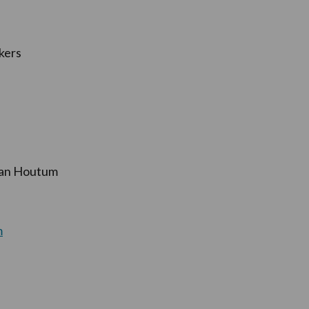
kers
 van Houtum
m