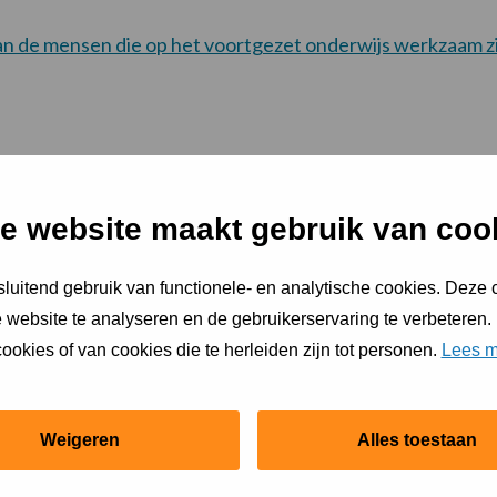
an de mensen die op het voortgezet onderwijs werkzaam zi
viseurs Volwassenen en Senior
e website maakt gebruik van coo
an de Sport- en Beweegadviseurs.
luitend gebruik van functionele- en analytische cookies. Deze
 website te analyseren en de gebruikerservaring te verbeteren.
ookies of van cookies die te herleiden zijn tot personen.
Lees m
anbieders
Weigeren
Alles toestaan