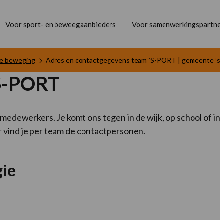
Voor sport- en beweegaanbieders
Voor samenwerkingspartne
ste beweging
Adres en contactgegevens team ´S-PORT | gemeente ’
S-PORT
edewerkers. Je komt ons tegen in de wijk, op school of 
r vind je per team de contactpersonen.
gie