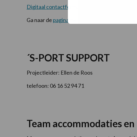
Digitaal contactformulier Robert Barclay
Ga naar de
pagina met alle contactgegevens v
´S-PORT SUPPORT
Projectleider: Ellen de Roos
telefoon: 06 16 52 94 71
Team accommodaties en 