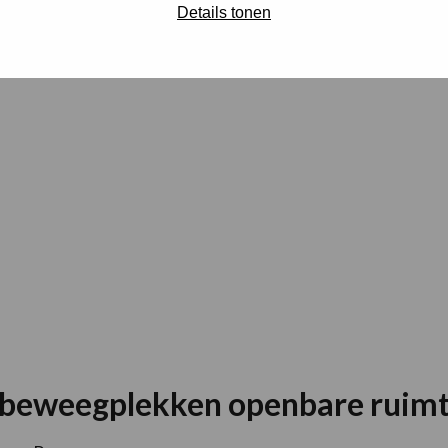
Details tonen
an de mensen die clubs ondersteunen
.
beweegplekken openbare ruim