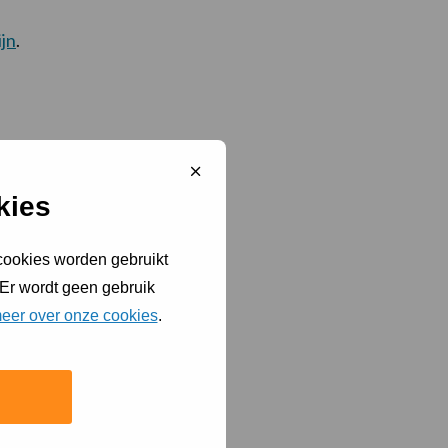
jn
.
en
Sluit
cookiebanner
kies
 cookies worden gebruikt
 Er wordt geen gebruik
eer over onze cookies
.