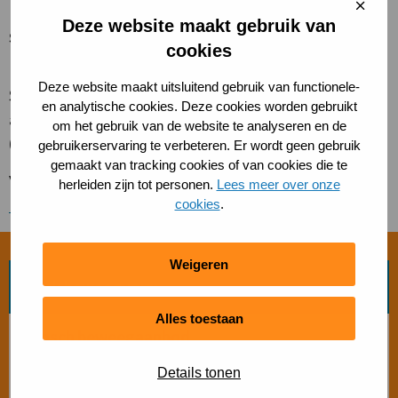
Sluit
cooki
Deze website maakt gebruik van
Samenwerkingspartners
cookies
De samenwerkingspartners binnen dit project zijn:
Deze website maakt uitsluitend gebruik van functionele-
Sportfondsen Sportiom, Netball Netherlands Bond,
en analytische cookies. Deze cookies worden gebruikt
andere Netball Clubs en Korfbalvereniging Stip
om het gebruik van de website te analyseren en de
(Rosmalen).
gebruikerservaring te verbeteren. Er wordt geen gebruik
gemaakt van tracking cookies of van cookies die te
Voor meer informatie verwijzen we je naar de
herleiden zijn tot personen.
Lees meer over onze
Facebookpagina van Brabant Netball Club
.
cookies
.
Weigeren
Zoek beweegvorm
Alles toestaan
Bosch beweegaanbod
Details tonen
Sporten met beperking