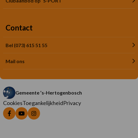
Clubaanbod op ´S-PORT
Contact
Bel (073) 615 51 55
Mail ons
Gemeente ’s-Hertogenbosch
Cookies
Toegankelijkheid
Privacy
Ga
Ga
Ga
naar
naar
naar
Facebook
YouTube
Instagram