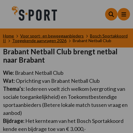
Zoeken
Me
Home
Voor sport- en beweegaanbieders
Bosch Sportakkoord
II
Toegekende aanvragen 2026
Brabant Netball Club
Brabant Netball Club brengt netbal
naar Brabant
Wie:
Brabant Netball Club
Wat:
Oprichting van Brabant Netball Club
Thema’s:
Iedereen voelt zich welkom (vergroting van
sociale toegankelijkheid) en Toekomstbestendige
sportaanbieders (Betere lokale match tussen vraag en
aanbod)
Bijdrage:
Het kernteam van het Bosch Sportakkoord
kende een bijdrage toe van € 3.000,-