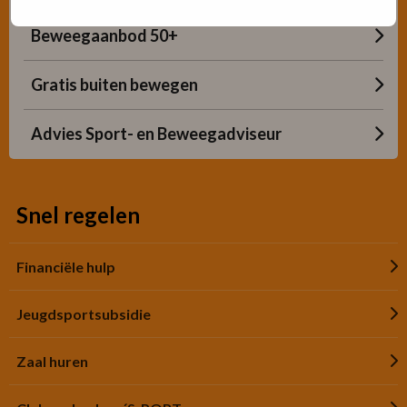
Beweegaanbod 50+
Gratis buiten bewegen
Advies Sport- en Beweegadviseur
Snel regelen
Financiële hulp
Jeugdsportsubsidie
Zaal huren