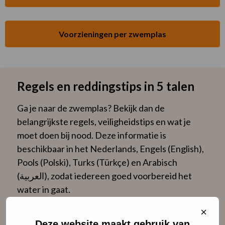
Voorzieningen per zwemplas
Regels en reddingstips in 5 talen
Ga je naar de zwemplas? Bekijk dan de
belangrijkste regels, veiligheidstips en wat je
moet doen bij nood. Deze informatie is
beschikbaar in het Nederlands, Engels (English),
Pools (Polski), Turks (Türkçe) en Arabisch
(العربية), zodat iedereen goed voorbereid het
water in gaat.
Sluit
Naar regels en reddingstips in 5 talen
cooki
Deze website maakt gebruik van