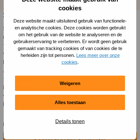
cookies
Samen veilig in en rond het water
Deze website maakt uitsluitend gebruik van functionele-
Samen zorgen we voor een zo schoon en veilig
en analytische cookies. Deze cookies worden gebruikt
om het gebruik van de website te analyseren en de
mogelijke omgeving. Door de regels te kennen en alert
gebruikerservaring te verbeteren. Er wordt geen gebruik
te zijn, help je ongelukken voorkomen. Ga je even weg
gemaakt van tracking cookies of van cookies die te
van je groep, laat dat dan weten aan de mensen om je
herleiden zijn tot personen.
Lees meer over onze
heen. Zie je iemand die hulp nodig heeft, kom direct in
cookies
.
actie en bel 112. Zwem alleen op plekken waar dat is
toegestaan. Let op: zwemmen in natuurwater dat niet
Weigeren
is aangewezen als zwemlocatie is gevaarlijk en
verboden. Ook in vaargeulen en bij bruggen, sluizen en
Alles toestaan
havens geldt een zwemverbod.
Details tonen
Meer informatie over zwemwater