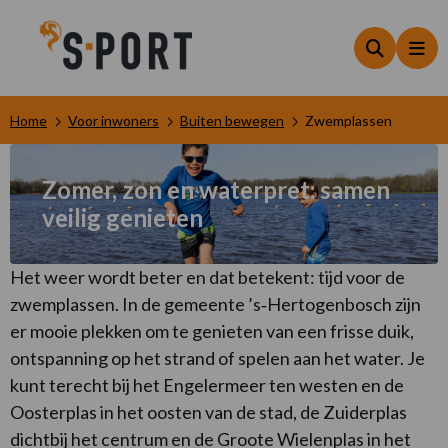
Zoeken
Me
Home
Voor inwoners
Buiten bewegen
Zwemplassen
Zomer, zon en waterpret: samen
veilig genieten
Het weer wordt beter en dat betekent: tijd voor de
zwemplassen. In de gemeente ’s‑Hertogenbosch zijn
er mooie plekken om te genieten van een frisse duik,
ontspanning op het strand of spelen aan het water. Je
kunt terecht bij het Engelermeer ten westen en de
Oosterplas in het oosten van de stad, de Zuiderplas
dichtbij het centrum en de Groote Wielenplas in het